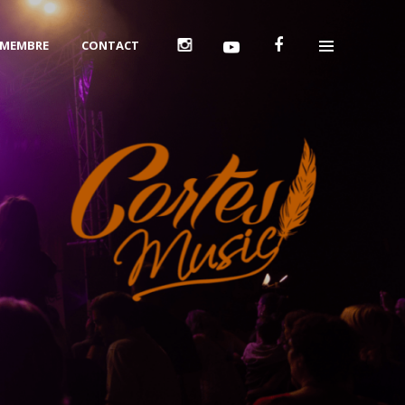
 MEMBRE
CONTACT
Cortes Music
La force de Cortes est basée sur
l’entraide. Les artistes soumettent leurs
projets et l’association met tout en
oeuvre pour les soutenir dans leurs