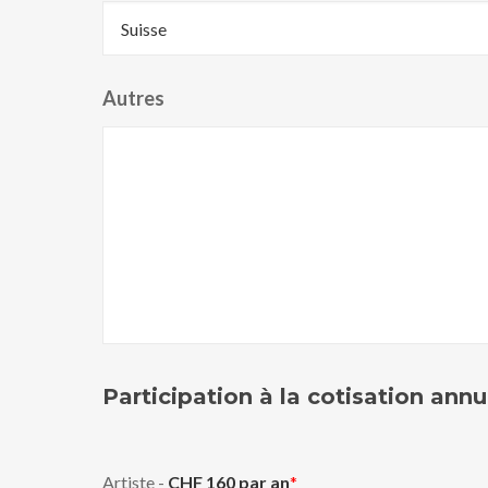
Autres
Participation à la cotisation an
Artiste -
CHF 160 par an
*