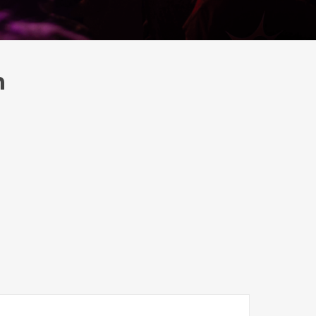
démarches. Les membres qui le désirent
peuvent participer activement au
fonctionnement de l’association en fixant
des objectifs qui leur tiennent à coeur.
n